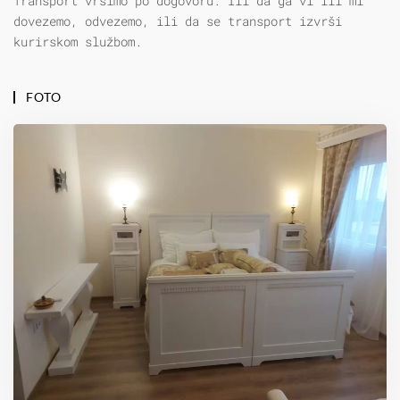
Transport vršimo po dogovoru. Ili da ga vi ili mi
dovezemo, odvezemo, ili da se transport izvrši
kurirskom službom.
FOTO
VELIKA