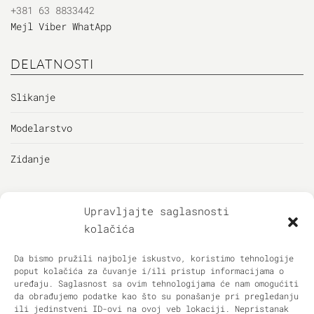
+381 63 8833442
Mejl
Viber
WhatApp
DELATNOSTI
Slikanje
Modelarstvo
Zidanje
KORISNICI
Upravljajte saglasnosti
kolačića
Korisnički panel
Da bismo pružili najbolje iskustvo, koristimo tehnologije
Omiljeni artikli
poput kolačića za čuvanje i/ili pristup informacijama o
uređaju. Saglasnost sa ovim tehnologijama će nam omogućiti
Privacy Policy
da obrađujemo podatke kao što su ponašanje pri pregledanju
ili jedinstveni ID-ovi na ovoj veb lokaciji. Nepristanak