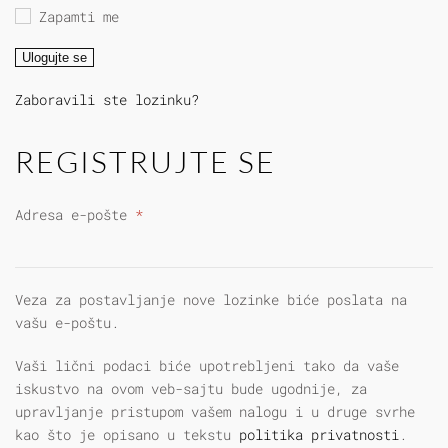
Zapamti me
Ulogujte se
Zaboravili ste lozinku?
REGISTRUJTE SE
Obavezno
Adresa e-pošte
*
Veza za postavljanje nove lozinke biće poslata na
vašu e-poštu.
Vaši lični podaci biće upotrebljeni tako da vaše
iskustvo na ovom veb-sajtu bude ugodnije, za
upravljanje pristupom vašem nalogu i u druge svrhe
kao što je opisano u tekstu
politika privatnosti
.