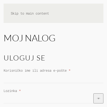
Skip to main content
MOJ NALOG
ULOGUJ SE
Obavezno
Korisničko ime ili adresa e-pošte
*
Obavezno
Lozinka
*