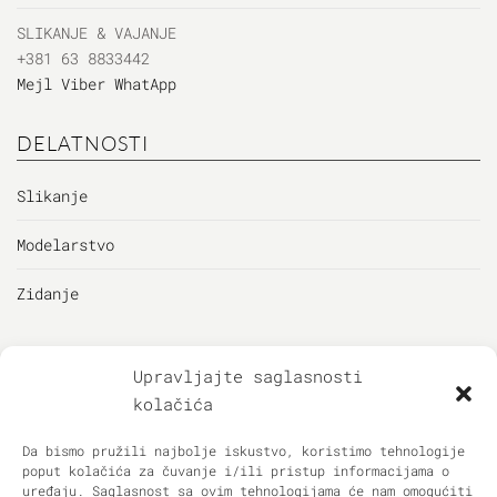
SLIKANJE & VAJANJE
+381 63 8833442
Mejl
Viber
WhatApp
DELATNOSTI
Slikanje
Modelarstvo
Zidanje
KORISNICI
Upravljajte saglasnosti
kolačića
Korisnički panel
Da bismo pružili najbolje iskustvo, koristimo tehnologije
Omiljeni artikli
poput kolačića za čuvanje i/ili pristup informacijama o
uređaju. Saglasnost sa ovim tehnologijama će nam omogućiti